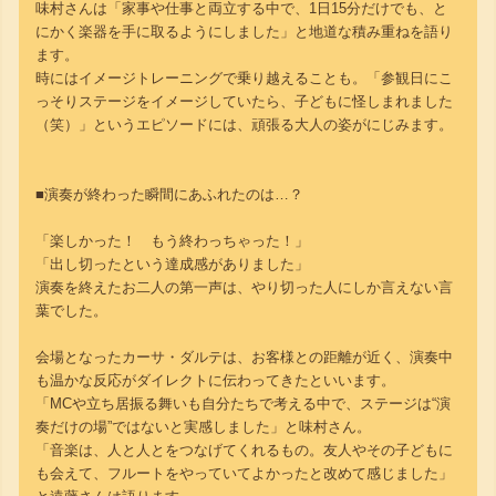
味村さんは「家事や仕事と両立する中で、1日15分だけでも、と
にかく楽器を手に取るようにしました」と地道な積み重ねを語り
ます。
時にはイメージトレーニングで乗り越えることも。「参観日にこ
っそりステージをイメージしていたら、子どもに怪しまれました
（笑）」というエピソードには、頑張る大人の姿がにじみます。
■演奏が終わった瞬間にあふれたのは…？
「楽しかった！ もう終わっちゃった！」
「出し切ったという達成感がありました」
演奏を終えたお二人の第一声は、やり切った人にしか言えない言
葉でした。
会場となったカーサ・ダルテは、お客様との距離が近く、演奏中
も温かな反応がダイレクトに伝わってきたといいます。
「MCや立ち居振る舞いも自分たちで考える中で、ステージは“演
奏だけの場”ではないと実感しました」と味村さん。
「音楽は、人と人とをつなげてくれるもの。友人やその子どもに
も会えて、フルートをやっていてよかったと改めて感じました」