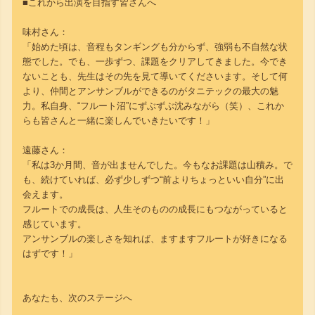
■これから出演を目指す皆さんへ
味村さん：
「始めた頃は、音程もタンギングも分からず、強弱も不自然な状
態でした。でも、一歩ずつ、課題をクリアしてきました。今でき
ないことも、先生はその先を見て導いてくださいます。そして何
より、仲間とアンサンブルができるのがタニテックの最大の魅
力。私自身、“フルート沼”にずぶずぶ沈みながら（笑）、これか
らも皆さんと一緒に楽しんでいきたいです！」
遠藤さん：
「私は3か月間、音が出ませんでした。今もなお課題は山積み。で
も、続けていれば、必ず少しずつ“前よりちょっといい自分”に出
会えます。
フルートでの成長は、人生そのものの成長にもつながっていると
感じています。
アンサンブルの楽しさを知れば、ますますフルートが好きになる
はずです！」
あなたも、次のステージへ