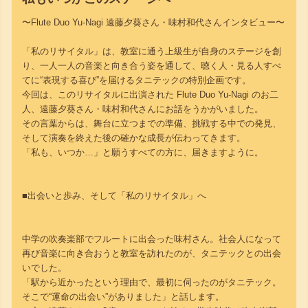
〜Flute Duo Yu-Nagi 遠藤夕葵さん・味村和代さんインタビュー〜
「私のリサイタル」は、教室に通う上級生が自身のステージを創
り、一人一人の音楽と向き合う姿を通して、聴く人・見る人すべ
てに“表現する喜び”を届けるタニテックの特別企画です。
今回は、このリサイタルに出演された Flute Duo Yu-Nagi のお二
人、遠藤夕葵さん・味村和代さんにお話をうかがいました。
その言葉からは、舞台に立つまでの準備、挑戦する中での発見、
そして演奏を終えた後の確かな成長が伝わってきます。
「私も、いつか…」と願うすべての方に、届きますように。
■出会いと歩み、そして「私のリサイタル」へ
中学の吹奏楽部でフルートに出会った味村さん。社会人になって
再び音楽に向き合おうと教室を訪れたのが、タニテックとの出会
いでした。
「駅から近かったという理由で、最初に伺ったのがタニテック。
そこで“運命の出会い”がありました」と話します。