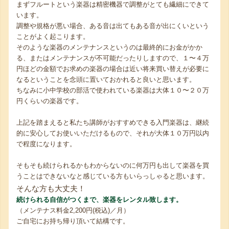
まずフルートという楽器は精密機器で調整がとても繊細にできて
います。
調整や規格が悪い場合、ある音は出てもある音が出にくいという
ことがよく起こります。
そのような楽器のメンテナンスというのは最終的にお金がかか
る、またはメンテナンスが不可能だったりしますので、１〜４万
円ほどの金額でお求めの楽器の場合は近い将来買い替えが必要に
なるということを念頭に置いておかれると良いと思います。
ちなみに小中学校の部活で使われている楽器は大体１０〜２０万
円くらいの楽器です。
上記を踏まえると私たち講師がおすすめできる入門楽器は、継続
的に安心してお使いいただけるもので、それが大体１０万円以内
で程度になります。
そもそも続けられるかもわからないのに何万円も出して楽器を買
うことはできないなと感じている方もいらっしゃると思います。
そんな方も大丈夫！
続けられる自信がつくまで、楽器をレンタル致します。
（メンテナス料金2,200円(税込)／月）
ご自宅にお持ち帰り頂いて結構です。