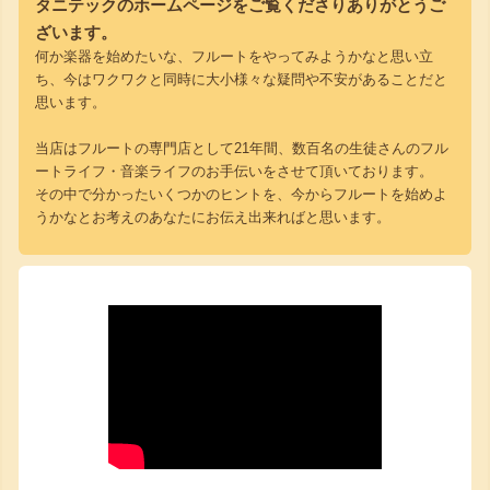
タニテックのホームページをご覧くださりありがとうご
ざいます。
何か楽器を始めたいな、フルートをやってみようかなと思い立
ち、今はワクワクと同時に大小様々な疑問や不安があることだと
思います。
当店はフルートの専門店として21年間、数百名の生徒さんのフル
ートライフ・音楽ライフのお手伝いをさせて頂いております。
その中で分かったいくつかのヒントを、今からフルートを始めよ
うかなとお考えのあなたにお伝え出来ればと思います。